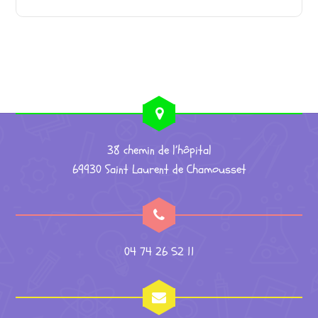
38 chemin de l’hôpital
69930 Saint Laurent de Chamousset
04 74 26 52 11