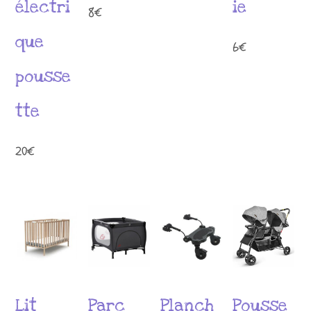
électri
ie
8
€
que
6
€
pousse
tte
20
€
Lit
Parc
Planch
Pousse