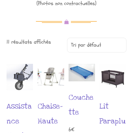
(Photos non contractuelles)
11 résultats affichés
Couche
Assista
Chaise-
Lit
tte
nce
Haute
Paraplu
6
€