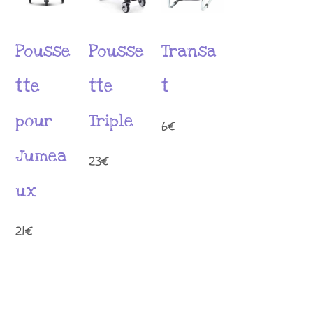
Pousse
Pousse
Transa
tte
tte
t
pour
Triple
6
€
Jumea
23
€
ux
21
€