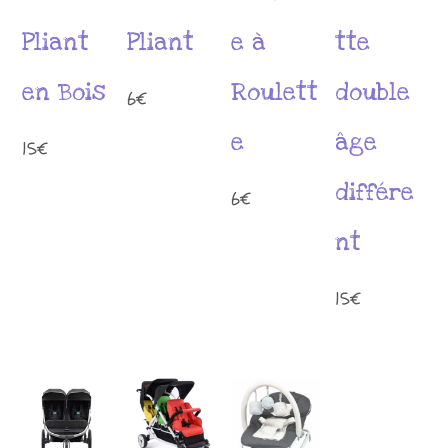
Pliant
Pliant
e à
tte
en Bois
Roulett
double
6
€
e
âge
15
€
différe
6
€
nt
15
€