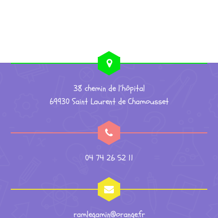
38 chemin de l’hôpital
69930 Saint Laurent de Chamousset
04 74 26 52 11
ramlegamin@orange.fr