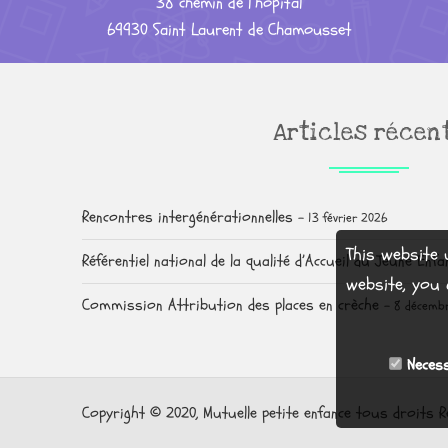
38 chemin de l’hôpital
69930 Saint Laurent de Chamousset
Articles récen
Rencontres intergénérationnelles
13 février 2026
This website 
Référentiel national de la qualité d’Accueil du Jeune Enfa
website, you 
Commission Attribution des places en crèche
8 décemb
Necess
Copyright © 2020, Mutuelle petite enfance tous droits R