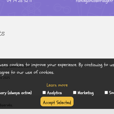
04 74 26 52 11
ramlegamin@orange.fr
ts
uses cookies to improve your experience. By continuing to us
nt
16 décembre 2025
agree to our use of cookies.
re 2025
Learn more
ary (always active)
Analytics
Marketing
Soc
Accept Selected
éservés.