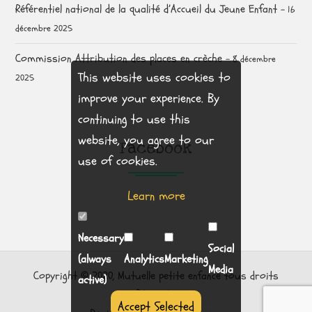
Référentiel national de la qualité d’Accueil du Jeune Enfant
16
décembre 2025
Commission Attribution des places en crèche
8 décembre
This website uses cookies to
2025
improve your experience. By
continuing to use this
website, you agree to our
Facebook
use of cookies.
Learn more
Necessary
Social
(always
Analytics
Marketing
Media
Copyright © 2020, Mutuelle petite enfance tous droits
active)
Réservés.
Accept Selected