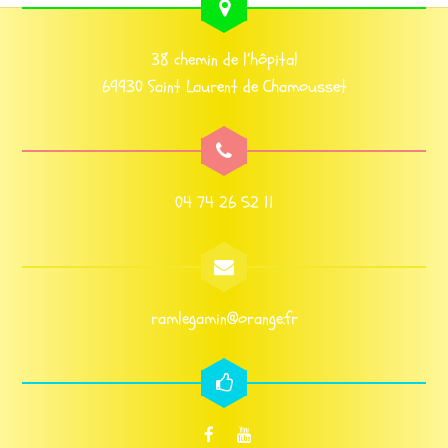
38 chemin de l’hôpital
69930 Saint Laurent de Chamousset
04 74 26 52 11
ramlegamin@orange.fr