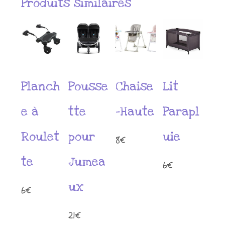
Produits similaires
Planch
Pousse
Chaise
Lit
e à
tte
-Haute
Parapl
Roulet
pour
uie
8
€
te
Jumea
6
€
ux
6
€
21
€